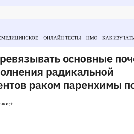
ЕМЕДИЦИНСКОЕ
ОНЛАЙН ТЕСТЫ
НМО
КАК ИЗУЧАТЬ
еревязывать основные по
полнения радикальной
ентов раком паренхимы п
очки;+