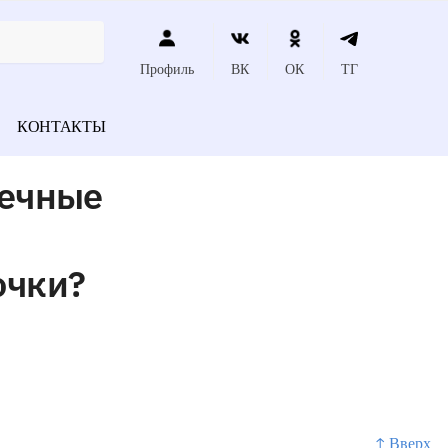
Профиль
ВК
ОК
ТГ
КОНТАКТЫ
чечные
очки?
↑ Вверх