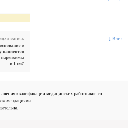
↓ Вниз
ЩАЯ ЗАПИСЬ
боснование о
у пациентов
й паренхимы
в 1 см?
повышения квалификации медицинских работников со
рекомендациями.
зательна.