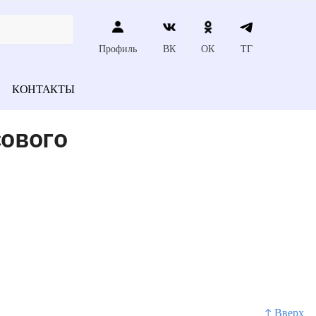
Профиль
ВК
ОК
ТГ
КОНТАКТЫ
сового
↑ Вверх