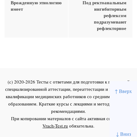
Врожденную этиологию
Под ректоанальным
имеет
ингибиторным
рефлексом
подразумевают
рефлекторное
(c) 2020-2026 Тесты с ответами для подготовки к первичной
специализированной аттестации, переаттестации и повышения
↑ Вверх
квалификации медицинских работников со средним и высшим
образованием. Краткие курсы с лекциями и методическими
рекомендациями.
При копировании материалов с сайта активная ссылка на
Vrach-Test.ru
обязательна.
↓ Вниз