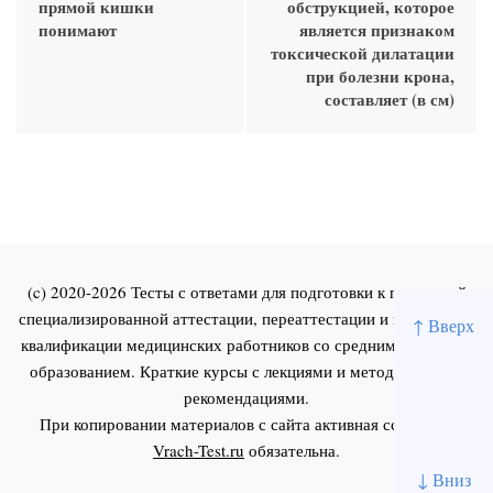
прямой кишки
обструкцией, которое
понимают
является признаком
токсической дилатации
при болезни крона,
составляет (в см)
(c) 2020-2026 Тесты с ответами для подготовки к первичной
специализированной аттестации, переаттестации и повышения
↑ Вверх
квалификации медицинских работников со средним и высшим
образованием. Краткие курсы с лекциями и методическими
рекомендациями.
При копировании материалов с сайта активная ссылка на
Vrach-Test.ru
обязательна.
↓ Вниз