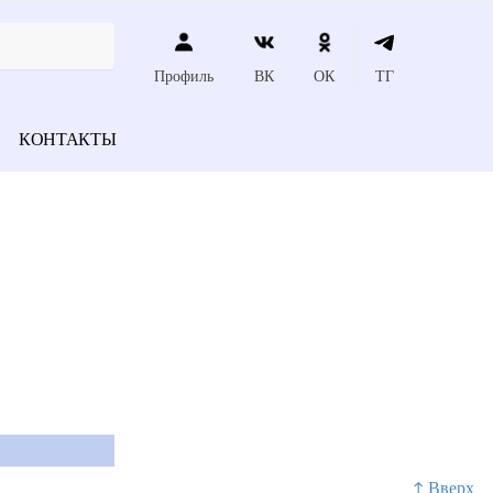
Профиль
ВК
ОК
ТГ
КОНТАКТЫ
↑ Вверх