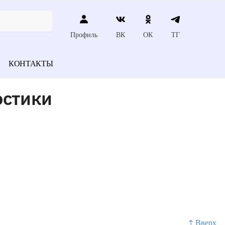
Профиль
ВК
ОК
ТГ
КОНТАКТЫ
остики
↑ Вверх