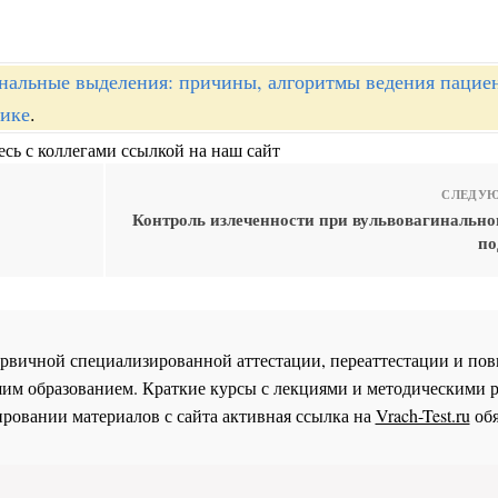
нальные выделения: причины, алгоритмы ведения пацие
тике
.
сь с коллегами ссылкой на наш сайт
СЛЕДУЮ
Контроль излеченности при вульвовагинально
по
 первичной специализированной аттестации, переаттестации и 
им образованием. Краткие курсы с лекциями и методическими 
ровании материалов с сайта активная ссылка на
Vrach-Test.ru
обя