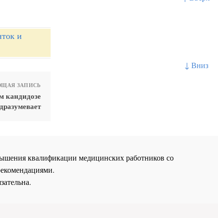
нток и
↓ Вниз
ЩАЯ ЗАПИСЬ
м кандидозе
дразумевает
повышения квалификации медицинских работников со
рекомендациями.
зательна.