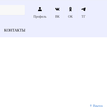
Профиль
ВК
ОК
ТГ
КОНТАКТЫ
↑ Вверх