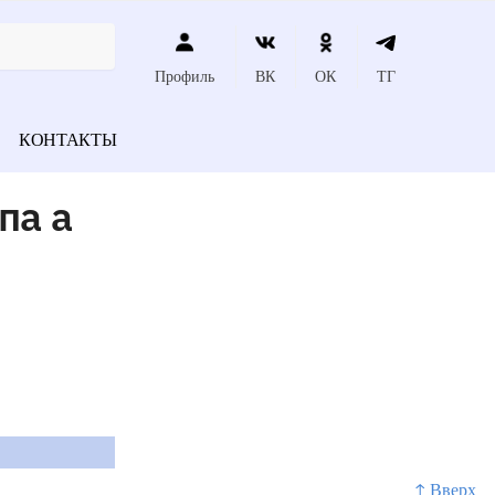
Профиль
ВК
ОК
ТГ
КОНТАКТЫ
па а
↑ Вверх