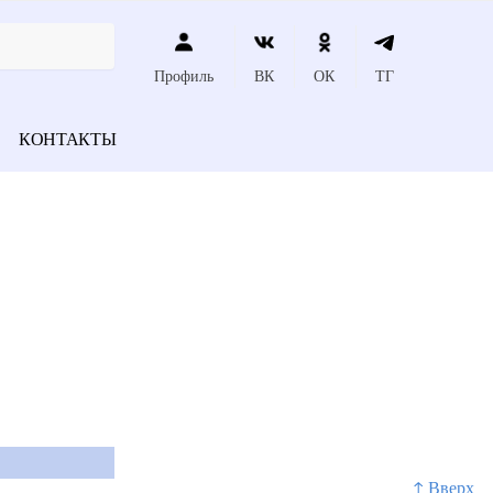
Профиль
ВК
ОК
ТГ
КОНТАКТЫ
↑ Вверх