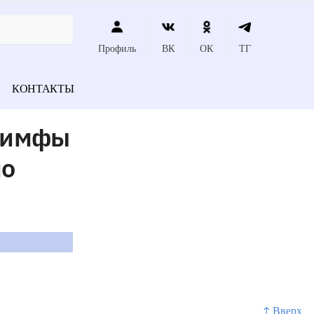
Профиль
ВК
ОК
ТГ
КОНТАКТЫ
 лимфы
мо
↑ Вверх