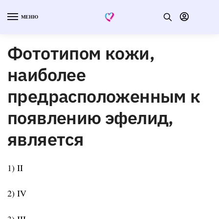
МЕНЮ
Фототипом кожи,
наиболее
предрасположенным к
появлению эфелид,
является
1) II
2) IV
3) III