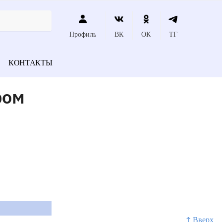
Профиль
ВК
ОК
ТГ
КОНТАКТЫ
ром
↑ Вверх