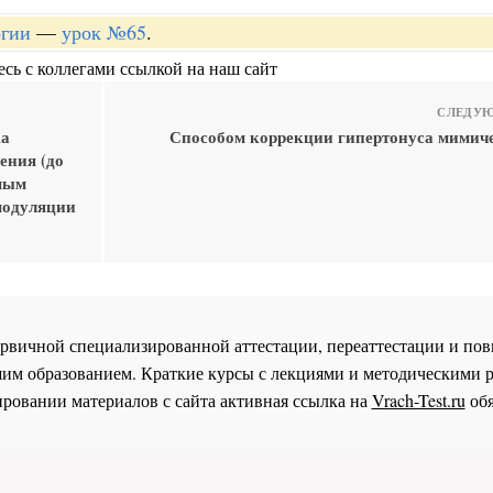
огии
—
урок №65
.
сь с коллегами ссылкой на наш сайт
СЛЕДУЮ
ка
Способом коррекции гипертонуса мими
ения (до
емым
модуляции
 первичной специализированной аттестации, переаттестации и 
им образованием. Краткие курсы с лекциями и методическими 
ровании материалов с сайта активная ссылка на
Vrach-Test.ru
обя