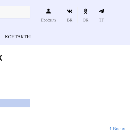
Профиль
ВК
ОК
ТГ
КОНТАКТЫ
к
↑ Вверх