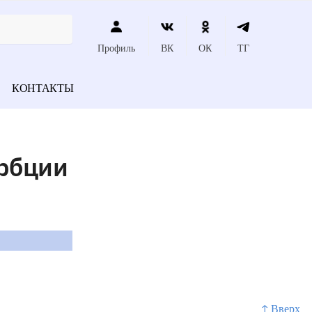
Профиль
ВК
ОК
ТГ
КОНТАКТЫ
рбции
↑ Вверх