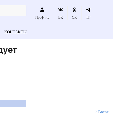
Профиль
ВК
ОК
ТГ
КОНТАКТЫ
дует
↑ Вверх