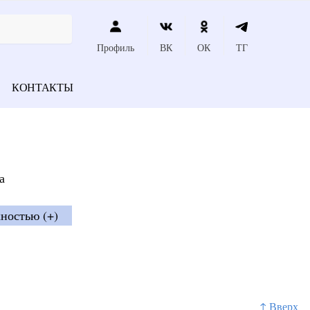
Профиль
ВК
ОК
ТГ
КОНТАКТЫ
а
ностью (+)
↑ Вверх