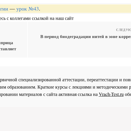
огии
—
урок №43
.
сь с коллегами ссылкой на наш сайт
СЛЕДУЮ
В период биодеградации нитей в зоне корр
шприца
ставляет
 первичной специализированной аттестации, переаттестации и 
им образованием. Краткие курсы с лекциями и методическими 
ровании материалов с сайта активная ссылка на
Vrach-Test.ru
обя