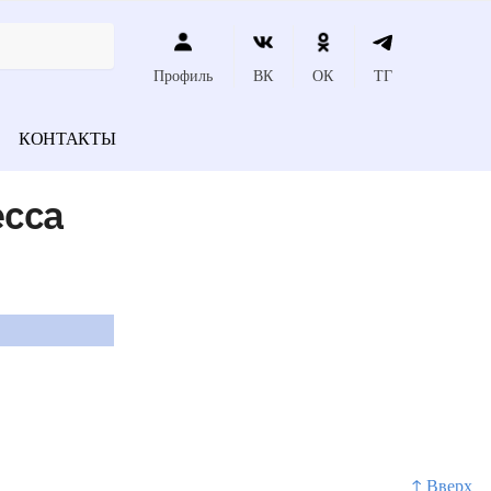
Профиль
ВК
ОК
ТГ
КОНТАКТЫ
есса
↑ Вверх