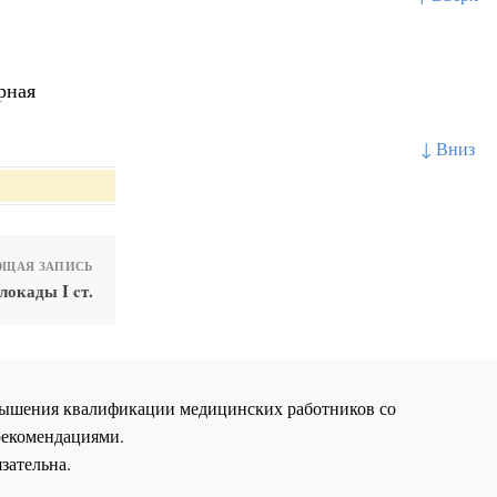
рная
↓ Вниз
ЩАЯ ЗАПИСЬ
окады I cт.
повышения квалификации медицинских работников со
рекомендациями.
зательна.