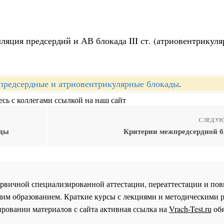
ляция предсердий и АВ блокада III ст. (атриовентрикуля
редсердные и атриовентрикулярные блокады
.
сь с коллегами ссылкой на наш сайт
СЛЕДУЮ
ады
Критерии межпредсердной бл
 первичной специализированной аттестации, переаттестации и 
им образованием. Краткие курсы с лекциями и методическими 
ровании материалов с сайта активная ссылка на
Vrach-Test.ru
обя