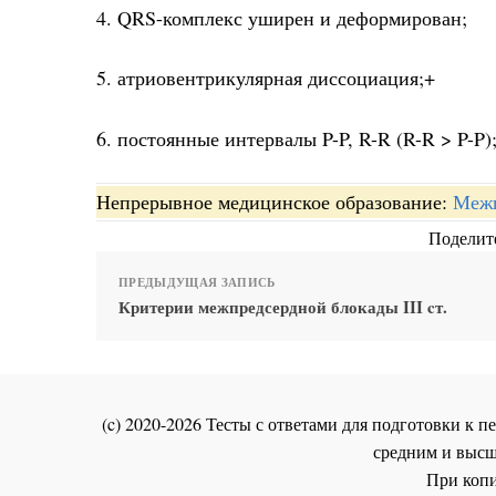
4. QRS-комплекс уширен и деформирован;
5. атриовентрикулярная диссоциация;+
6. постоянные интервалы P-P, R-R (R-R > P-P
Непрерывное медицинское образование:
Межп
Поделите
ПРЕДЫДУЩАЯ ЗАПИСЬ
Критерии межпредсердной блокады III cт.
(c) 2020-2026 Тесты с ответами для подготовки к
средним и высш
При копи