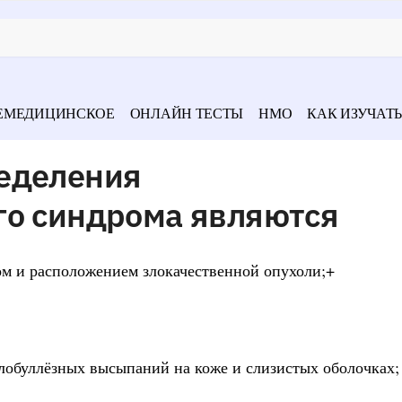
ЕМЕДИЦИНСКОЕ
ОНЛАЙН ТЕСТЫ
НМО
КАК ИЗУЧАТЬ
еделения
го синдрома являются
ом и расположением злокачественной опухоли;+
улобуллёзных высыпаний на коже и слизистых оболочках;