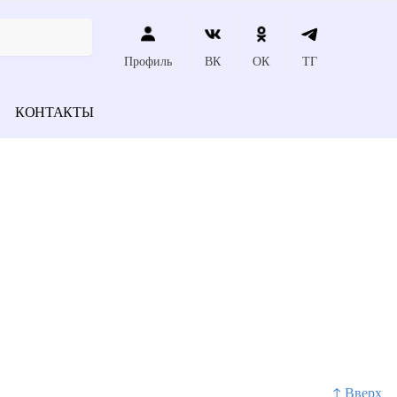
Профиль
ВК
ОК
ТГ
КОНТАКТЫ
↑ Вверх