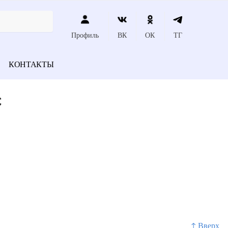
Профиль
ВК
ОК
ТГ
КОНТАКТЫ
с
↑ Вверх