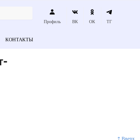
Профиль
ВК
ОК
ТГ
КОНТАКТЫ
т-
↑ Вверх