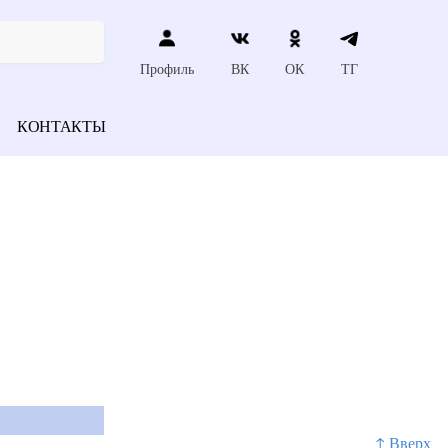
Профиль
ВК
ОК
ТГ
КОНТАКТЫ
↑ Вверх