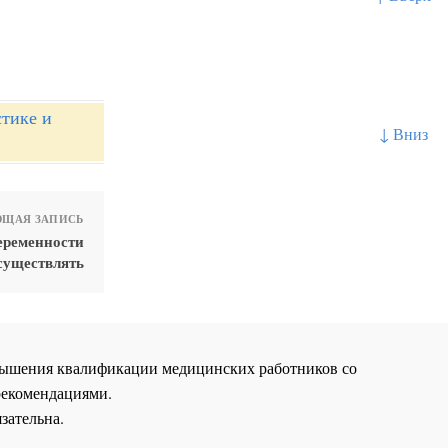
стике и
↓ Вниз
ЩАЯ ЗАПИСЬ
еременности
существлять
повышения квалификации медицинских работников со
рекомендациями.
зательна.