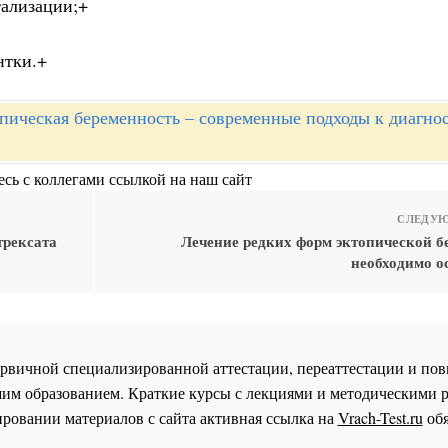
тализации;+
нтки.+
пическая беременность – современные подходы к диагно
сь с коллегами ссылкой на наш сайт
СЛЕДУЮ
трексата
Лечение редких форм эктопической б
необходимо о
 первичной специализированной аттестации, переаттестации и 
им образованием. Краткие курсы с лекциями и методическими 
ровании материалов с сайта активная ссылка на
Vrach-Test.ru
обя