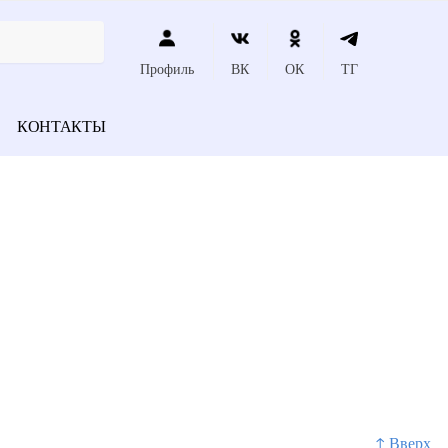
Профиль
ВК
ОК
ТГ
КОНТАКТЫ
и
↑ Вверх