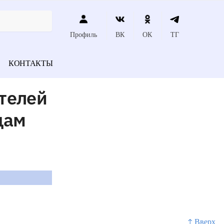
Профиль
ВК
ОК
ТГ
КОНТАКТЫ
ателей
цам
↑ Вверх