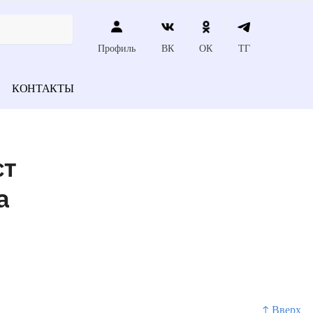
Профиль
ВК
ОК
ТГ
КОНТАКТЫ
ст
а
↑ Вверх