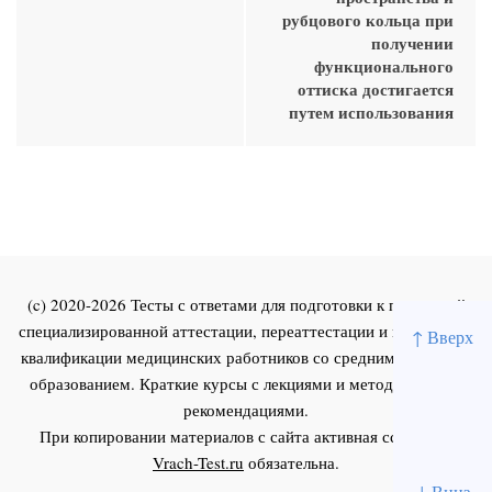
рубцового кольца при
получении
функционального
оттиска достигается
путем использования
(c) 2020-2026 Тесты с ответами для подготовки к первичной
специализированной аттестации, переаттестации и повышения
↑ Вверх
квалификации медицинских работников со средним и высшим
образованием. Краткие курсы с лекциями и методическими
рекомендациями.
При копировании материалов с сайта активная ссылка на
Vrach-Test.ru
обязательна.
↓ Вниз