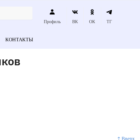
Профиль
ВК
ОК
ТГ
КОНТАКТЫ
иков
↑ Вверх