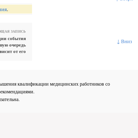
ния
.
ЩАЯ ЗАПИСЬ
ции события
↓ Вниз
вую очередь
висит от его
повышения квалификации медицинских работников со
рекомендациями.
зательна.