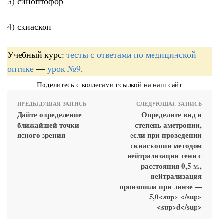
3) синоптофор
4) скиаскоп
Учебный курс:
тесты с ответами по медицинской
оптике
—
урок №9
.
Поделитесь с коллегами ссылкой на наш сайт
ПРЕДЫДУЩАЯ ЗАПИСЬ
СЛЕДУЮЩАЯ ЗАПИСЬ
Дайте определение
Определите вид и
ближайшей точки
степень аметропии,
ясного зрения
если при проведении
скиаскопии методом
нейтрализации тени с
расстояния 0,5 м.,
нейтрализация
произошла при линзе —
5,0<sup> </sup>
<sup>d</sup>