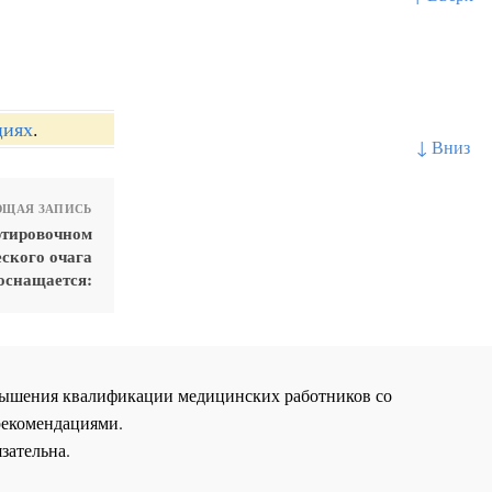
циях
.
↓ Вниз
ЩАЯ ЗАПИСЬ
ртировочном
ского очага
оснащается:
повышения квалификации медицинских работников со
рекомендациями.
зательна.