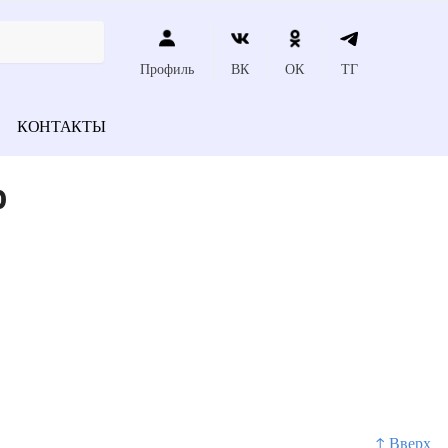
Профиль
ВК
ОК
ТГ
КОНТАКТЫ
р
↑ Вверх