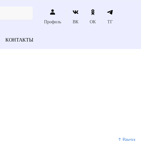
Профиль
ВК
ОК
ТГ
КОНТАКТЫ
↑ Вверх