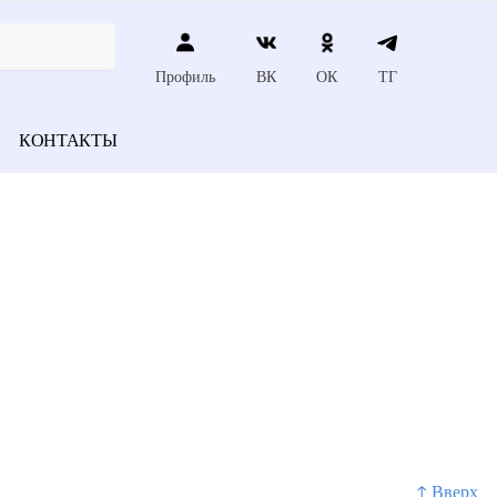
Профиль
ВК
ОК
ТГ
КОНТАКТЫ
↑ Вверх