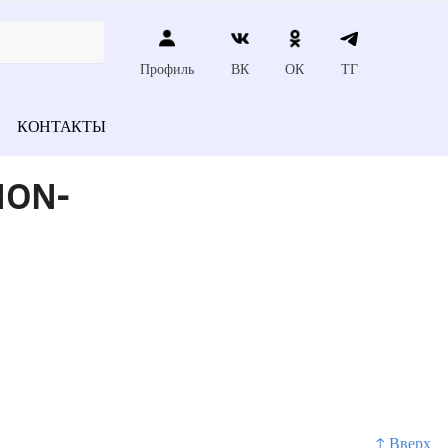
Профиль
ВК
ОК
ТГ
КОНТАКТЫ
NON-
↑ Вверх