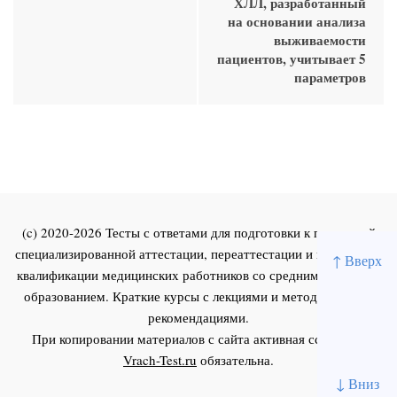
ХЛЛ, разработанный
на основании анализа
выживаемости
пациентов, учитывает 5
параметров
(c) 2020-2026 Тесты с ответами для подготовки к первичной
специализированной аттестации, переаттестации и повышения
↑ Вверх
квалификации медицинских работников со средним и высшим
образованием. Краткие курсы с лекциями и методическими
рекомендациями.
При копировании материалов с сайта активная ссылка на
Vrach-Test.ru
обязательна.
↓ Вниз