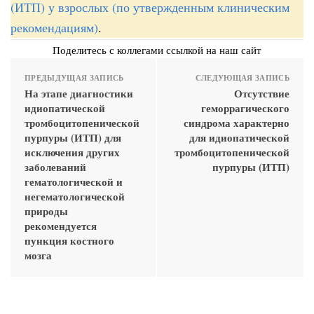
(ИТП) у взрослых (по утвержденным клиническим
рекомендациям)
.
Поделитесь с коллегами ссылкой на наш сайт
ПРЕДЫДУЩАЯ ЗАПИСЬ
СЛЕДУЮЩАЯ ЗАПИСЬ
На этапе диагностики
Отсутствие
идиопатической
геморрагического
тромбоцитопенической
синдрома характерно
пурпуры (ИТП) для
для идиопатической
исключения других
тромбоцитопенической
заболеваний
пурпуры (ИТП)
гематологической и
негематологической
природы
рекомендуется
пункция костного
мозга