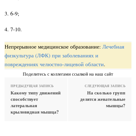
3. 6-9;
4. 7-10.
Непрерывное медицинское образование:
Лечебная
физкультура (ЛФК) при заболеваниях и
повреждениях челюстно-лицевой области
.
Поделитесь с коллегами ссылкой на наш сайт
ПРЕДЫДУЩАЯ ЗАПИСЬ
СЛЕДУЮЩАЯ ЗАПИСЬ
Какому типу движений
На сколько групп
способствует
делятся жевательные
латеральная
мышцы?
крыловидная мышца?