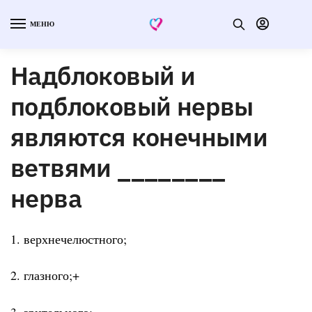
МЕНЮ
Надблоковый и
подблоковый нервы
являются конечными
ветвями ________
нерва
1. верхнечелюстного;
2. глазного;+
3. зрительного;