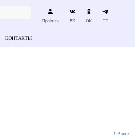
Профиль
ВК
ОК
ТГ
КОНТАКТЫ
↑ Вверх