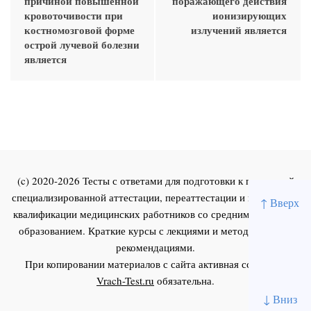
причиной повышенной
поражающего действия
кровоточивости при
ионизирующих
костномозговой форме
излучений является
острой лучевой болезни
является
(c) 2020-2026 Тесты с ответами для подготовки к первичной
специализированной аттестации, переаттестации и повышения
↑ Вверх
квалификации медицинских работников со средним и высшим
образованием. Краткие курсы с лекциями и методическими
рекомендациями.
При копировании материалов с сайта активная ссылка на
Vrach-Test.ru
обязательна.
↓ Вниз