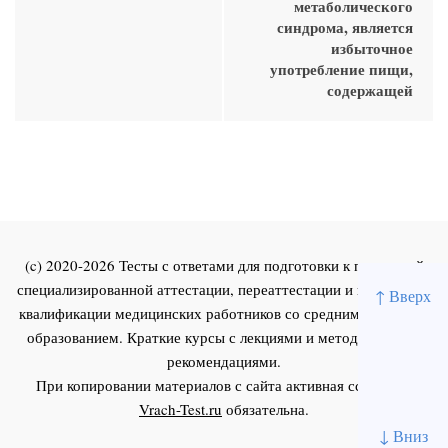
метаболического
синдрома, является
избыточное
употребление пищи,
содержащей
(c) 2020-2026 Тесты с ответами для подготовки к первичной
специализированной аттестации, переаттестации и повышения
↑ Вверх
квалификации медицинских работников со средним и высшим
образованием. Краткие курсы с лекциями и методическими
рекомендациями.
При копировании материалов с сайта активная ссылка на
Vrach-Test.ru
обязательна.
↓ Вниз