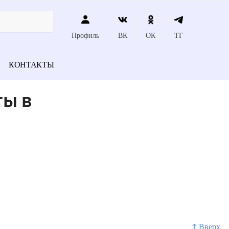
Профиль
ВК
ОК
ТГ
КОНТАКТЫ
ты в
↑ Вверх