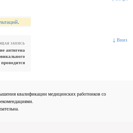
льтаций
.
↓ Вниз
ЩАЯ ЗАПИСЬ
ие антигена
рвикального
 проводится
повышения квалификации медицинских работников со
рекомендациями.
зательна.