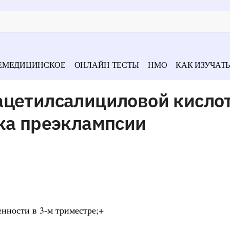
ЕМЕДИЦИНСКОЕ
ОНЛАЙН ТЕСТЫ
НМО
КАК ИЗУЧАТЬ
ацетилсалициловой кисло
ка преэклампсии
енности в 3-м триместре;+