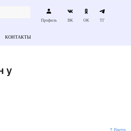
Профиль
ВК
ОК
ТГ
КОНТАКТЫ
н у
↑ Вверх