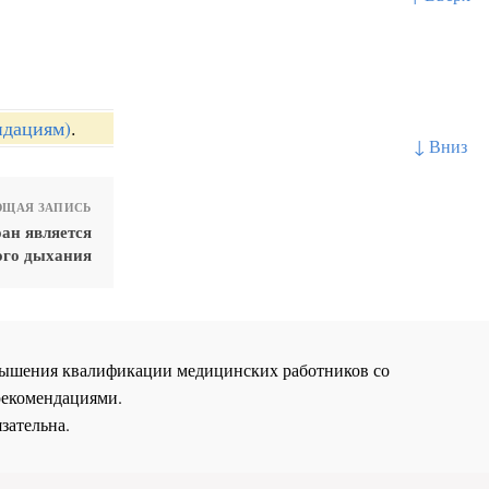
ндациям)
.
↓ Вниз
ЩАЯ ЗАПИСЬ
ан является
ого дыхания
повышения квалификации медицинских работников со
рекомендациями.
зательна.