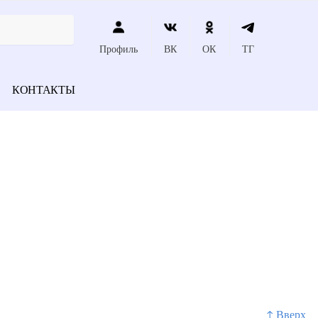
Профиль
ВК
ОК
ТГ
КОНТАКТЫ
↑ Вверх