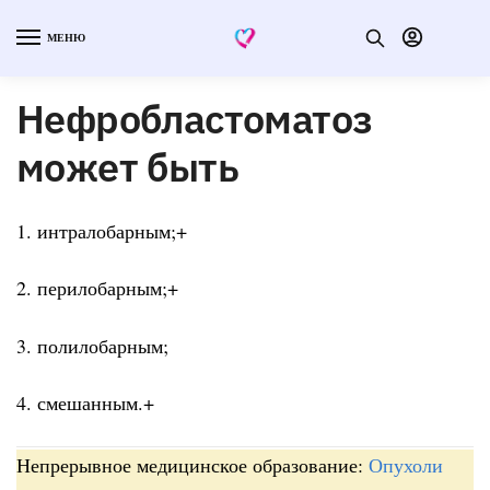
МЕНЮ
Нефробластоматоз
может быть
1. интралобарным;+
2. перилобарным;+
3. полилобарным;
4. смешанным.+
Непрерывное медицинское образование:
Опухоли