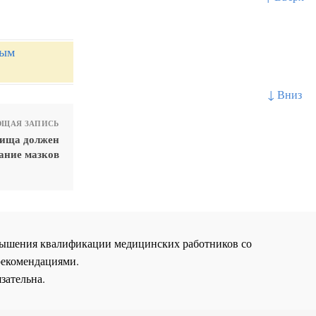
ным
↓ Вниз
ЩАЯ ЗАПИСЬ
лища должен
ание мазков
повышения квалификации медицинских работников со
рекомендациями.
зательна.