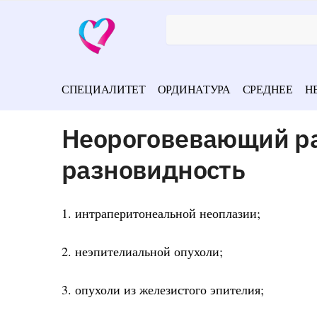
СПЕЦИАЛИТЕТ
ОРДИНАТУРА
СРЕДНЕЕ
Н
Неороговевающий ра
разновидность
1. интраперитонеальной неоплазии;
2. неэпителиальной опухоли;
3. опухоли из железистого эпителия;