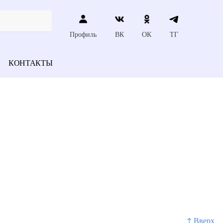
Профиль
ВК
ОК
ТГ
КОНТАКТЫ
↑ Вверх