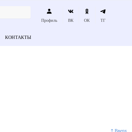
Профиль
ВК
ОК
ТГ
КОНТАКТЫ
↑ Вверх