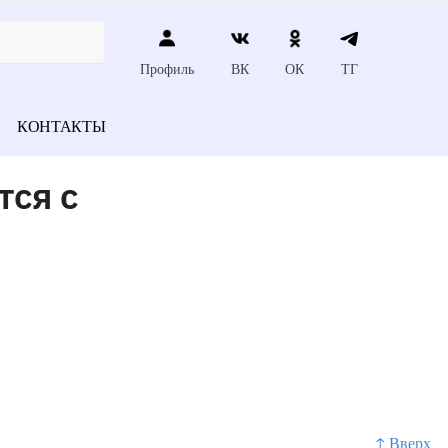
Профиль
ВК
ОК
ТГ
КОНТАКТЫ
тся с
↑ Вверх