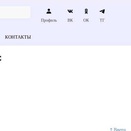
Профиль
ВК
ОК
ТГ
КОНТАКТЫ
с
↑ Вверх