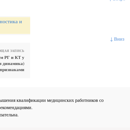
ностика и
↓ Вниз
ЩАЯ ЗАПИСЬ
м РГ и КТ у
я динамика)
 признаками
повышения квалификации медицинских работников со
рекомендациями.
зательна.